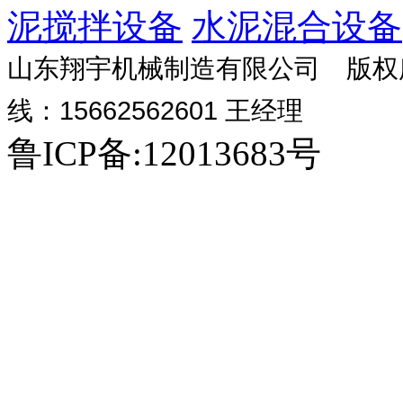
泥搅拌设备
水泥混合设备
山东翔宇机械制造有限公司 版权所有 
线：15662562601 王经理
生
钻
除
亮
自
玻
攻
散
饲
钻
玻
豆
干
鲁ICP备:12013683号
活
螺
渣
化
动
璃
丝
热
料
坑
璃
皮
粉
污
纹
器
工
给
钢
机
器
粉
机
钢
机
砂
水
机
程
料
吸
碎
净
浆
处
机
收
机
化
生
理
塔
塔
产
设
线
备