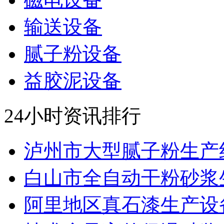
输送设备
腻子粉设备
益胶泥设备
24小时资讯排行
泸州市大型腻子粉生产线.
白山市全自动干粉砂浆生.
阿里地区真石漆生产设备.