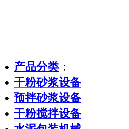
产品分类
：
干粉砂浆设备
预拌砂浆设备
干粉搅拌设备
水泥包装机械