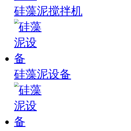
硅藻泥搅拌机
硅藻泥设备