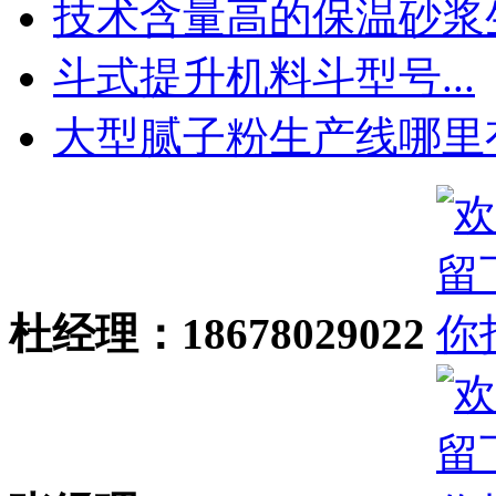
技术含量高的保温砂浆生.
斗式提升机料斗型号...
大型腻子粉生产线哪里有.
杜经理：18678029022