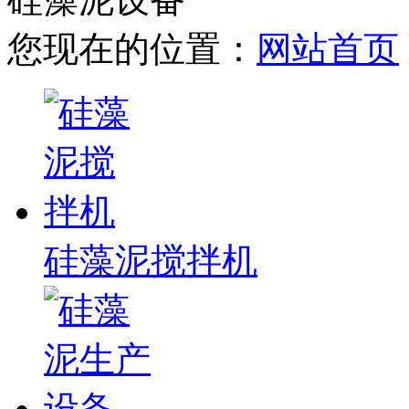
您现在的位置：
网站首页
硅藻泥搅拌机