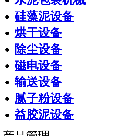
硅藻泥设备
烘干设备
除尘设备
磁电设备
输送设备
腻子粉设备
益胶泥设备
产品管理