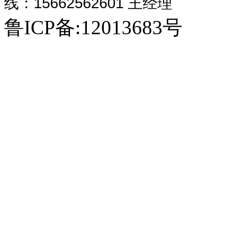
线：15662562601 王经理
生
钻
除
亮
自
玻
攻
散
饲
钻
玻
豆
干
鲁ICP备:12013683号
活
螺
渣
化
动
璃
丝
热
料
坑
璃
皮
粉
污
纹
器
工
给
钢
机
器
粉
机
钢
机
砂
水
机
程
料
吸
碎
净
浆
处
机
收
机
化
生
理
塔
塔
产
设
线
备