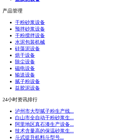
产品管理
干粉砂浆设备
预拌砂浆设备
干粉搅拌设备
水泥包装机械
硅藻泥设备
烘干设备
除尘设备
磁电设备
输送设备
腻子粉设备
益胶泥设备
24小时资讯排行
泸州市大型腻子粉生产线...
白山市全自动干粉砂浆生...
阿里地区真石漆生产设备...
技术含量高的保温砂浆生...
斗式提升机料斗型号...